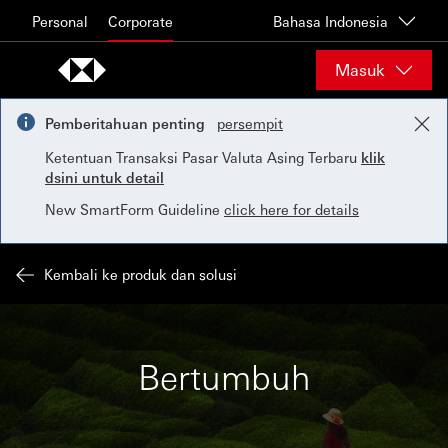
Skip to content
Personal
Corporate
Bahasa Indonesia
Masuk
Pemberitahuan penting
persempit
Ketentuan Transaksi Pasar Valuta Asing Terbaru
klik
dsini untuk detail
New SmartForm Guideline
click here for details
Kembali ke produk dan solusi
Bertumbuh