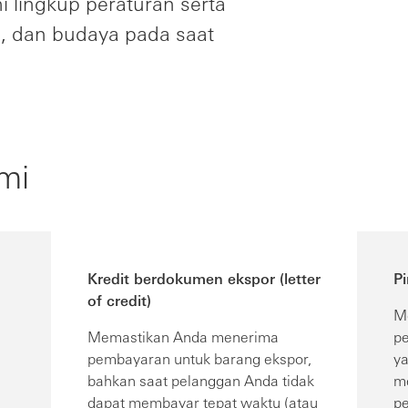
ingkup peraturan serta
i, dan budaya pada saat
mi
Kredit berdokumen ekspor (letter
P
of credit)
Me
Memastikan Anda menerima
p
pembayaran untuk barang ekspor,
ya
bahkan saat pelanggan Anda tidak
m
dapat membayar tepat waktu (atau
pe