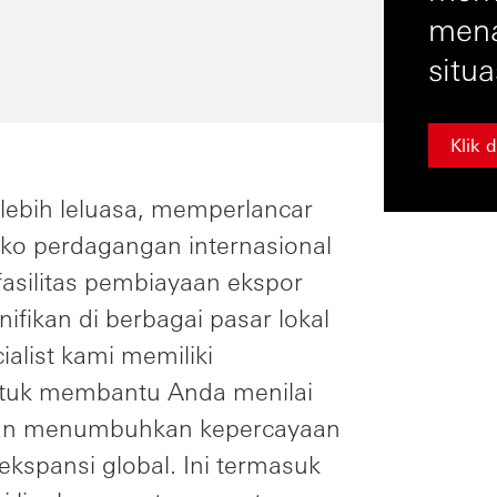
mena
situa
Klik d
lebih leluasa, memperlancar
iko perdagangan internasional
 fasilitas pembiayaan ekspor
ifikan di berbagai pasar lokal
ialist kami memiliki
tuk membantu Anda menilai
 dan menumbuhkan kepercayaan
kspansi global. Ini termasuk