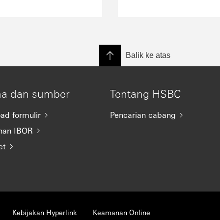
Balik ke atas
na dan sumber
Tentang HSBC
ad formulir
Pencarian cabang
han IBOR
et
Kebijakan Hyperlink
Keamanan Online