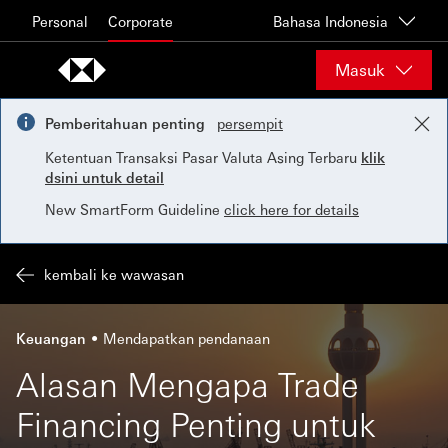
Skip to content
Personal
Corporate
Bahasa Indonesia
Masuk
Pemberitahuan penting
persempit
Ketentuan Transaksi Pasar Valuta Asing Terbaru
klik
dsini untuk detail
New SmartForm Guideline
click here for details
kembali ke wawasan
Keuangan
Mendapatkan pendanaan
Alasan Mengapa Trade
Financing Penting untuk